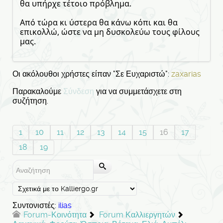
θα υπήρχε τέτοιο πρόβλημα.
Από τώρα κι ύστερα θα κάνω κόπι και θα
επικολλώ, ώστε να μη δυσκολεύω τους φίλους
μας.
Οι ακόλουθοι χρήστες είπαν "Σε Ευχαριστώ":
zaxarias
Παρακαλούμε
Σύνδεση
για να συμμετάσχετε στη
συζήτηση.
1
10
11
12
13
14
15
16
17
18
19
Συντονιστές:
ilias
Forum-Κοινότητα
Forum Καλλιεργητών