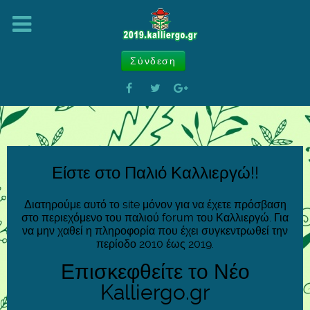
Σύνδεση
Είστε στο Παλιό Καλλιεργώ!!
Διατηρούμε αυτό το site μόνον για να έχετε πρόσβαση
στο περιεχόμενο του παλιού forum του Καλλιεργώ. Για
να μην χαθεί η πληροφορία που έχει συγκεντρωθεί την
περίοδο 2010 έως 2019.
Επισκεφθείτε το Νέο
Kalliergo.gr