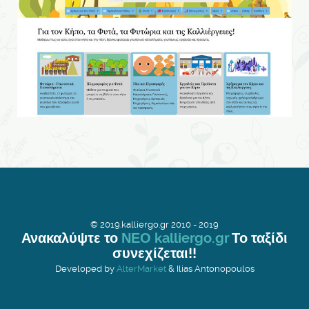
© 2019.kalliergo.gr 2010 - 2019
Ανακαλύψτε το
ΝΕΟ kalliergo.gr
Το ταξίδι
συνεχίζεται!!
Developed by
AlterMarket
& Ilias Antonopoulos