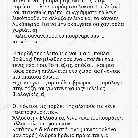
παιδί, είναι η πορδή της αλεπούς. Στην
Ευρώπη το λένε πορδή του λύκου. Στα λεξικά
και στα καθώς πρέπει συγγράμματα το λένε
λυκόπορδο, το αλλάζουν λίγο και το κάνουν
Λυκόπερδο! Για να μην ακούγεται σα χοντράδα
χωριάτικη!
Παλιά συναντούσα το πουρνάρι σαν ...
πιρνάριον!!
Η πορδή της αλεπούς είναι μια αμπούλα
βρώμας! Στο μέγεθος όσο ένα μπαλάκι του
τένις περίπου. Το πιέζεις, σπάζει ... και μια
καφέ σκόνη απλώνεται στο χώρο, αφήνοντας
μια απαίσια βρώμα!
Είχα κι εγώ τις αμπούλες βρώμας, τις αμόλαγα
στην τάξη και γινότανε χαμός!! Τελείως
βιολογικές, ε!;
Οι πόντιοι τις πορδές της αλεπούς τις λένε
«αλεποφουσκίτες».
Άλλοι στην Ελλάδα τις λένε «αλεπουπουρδές»,
άλλοι «αλεπουφούσκια».
Κατά τον ειδικό επιστήμονα (μανιταρολόγο –
μανιταρά ) Ανδρέα Κράνιο πρόκειται για