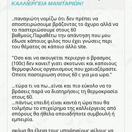
ΚΑΛΛΙΕΡΓΕΙΑ ΜΑΝΙΤΑΡΙΩΝ!
..παναγιώτη νομίζω ότι δεν πρέπει να
αποστειρώσουμε βράζοντας το άχυρο αλλά να
το παστεριώσουμε στους 60
βαθμούς.Παραθέτω την απάντηση που μου
έδωσε κάποιος φιλος που έχει γνώσεις περι
του θέματος σε κάποιο άλλο site.
"Οσο και να ακουγεται περιεργο ο βρασμος
(100c) δεν κανει!! γιατι σκοτωνει και καποιους
θερμοφιλους οργανισμους που χρειαζόμαστε.
Οποτε παστεριωση στους 60 c για μια ωρα."
...τώρα τι να πω...είναι και πιο εύκολο να το
βράσεις παρά να διατηρήσεις τη θερμοκρασία
στους 60.
...πάντως επειδή είναι καντά η ώρα που θα
τολμήσω το επιχείρημα της καλλιέργειας από
σπόρους θα ήθελα οποιαδήποτε συμβουλή ή
εμπειρία.
ακόμα θα έλεγα τους υποψηφίους φίλους να