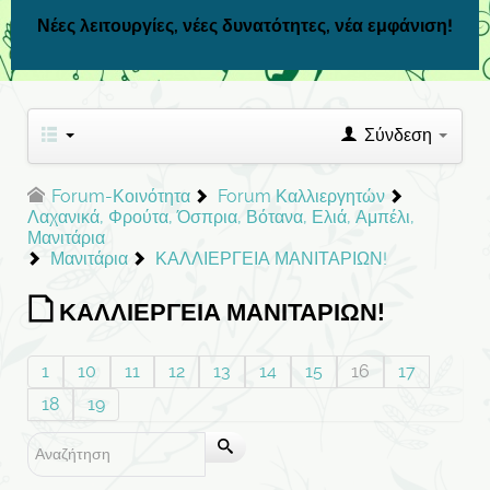
Νέες λειτουργίες, νέες δυνατότητες, νέα εμφάνιση!
Σύνδεση
Forum-Κοινότητα
Forum Καλλιεργητών
Λαχανικά, Φρούτα, Όσπρια, Βότανα, Ελιά, Αμπέλι,
Μανιτάρια
Μανιτάρια
ΚΑΛΛΙΕΡΓΕΙΑ ΜΑΝΙΤΑΡΙΩΝ!
ΚΑΛΛΙΕΡΓΕΙΑ ΜΑΝΙΤΑΡΙΩΝ!
1
10
11
12
13
14
15
16
17
18
19