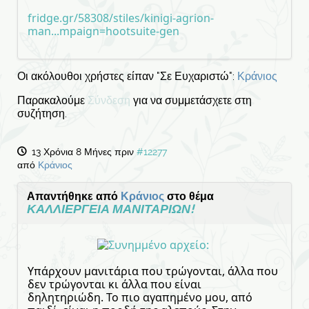
fridge.gr/58308/stiles/kinigi-agrion-
man...mpaign=hootsuite-gen
Οι ακόλουθοι χρήστες είπαν "Σε Ευχαριστώ":
Κράνιος
Παρακαλούμε
Σύνδεση
για να συμμετάσχετε στη
συζήτηση.
13 Χρόνια 8 Μήνες πριν
#12277
από
Κράνιος
Απαντήθηκε από
Κράνιος
στο θέμα
ΚΑΛΛΙΕΡΓΕΙΑ ΜΑΝΙΤΑΡΙΩΝ!
Υπάρχουν μανιτάρια που τρώγονται, άλλα που
δεν τρώγονται κι άλλα που είναι
δηλητηριώδη. Το πιο αγαπημένο μου, από