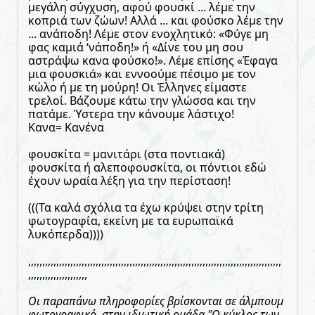
μεγάλη σύγχυση, αφού φουσκί ... λέμε την
κοπριά των ζώων! Αλλά ... και φούσκο λέμε την
... ανάποδη! Λέμε στον ενοχλητικό: «Φύγε μη
φας καμιά ‘νάποδη!» ή «Δίνε του μη σου
αστράψω κανα φούσκο!». Λέμε επίσης «Έφαγα
μια φουσκιά» και εννοούμε πέσιμο με τον
κώλο ή με τη μούρη! Οι Έλληνες είμαστε
τρελοί. Βάζουμε κάτω την γλώσσα και την
πατάμε. Ύστερα την κάνουμε λάστιχο!
Κανα= Κανένα
φουσκίτα = μανιτάρι (στα ποντιακά)
φουσκίτα ή αλεποφουσκίτα, οι πόντιοι εδώ
έχουν ωραία λέξη για την περίσταση!
(((Τα καλά σχόλια τα έχω κρύψει στην τρίτη
φωτογραφία, εκείνη με τα ευρωπαϊκά
λυκόπερδα))))
,,,,,,,,,,,,,,,,,,,,,,,,,,,,,,,,,,,,,,,,,,,,,,,,,,,,,,,,,,,,,,,,,,,,,,,,,,,,,,,,,,,,,,,,,,
,,,,,,,,,,,,,,,,,,,,,
Οι παραπάνω πληροφορίες βρίσκονται σε άλμπουμ
φωτογραφικό, στην ιδιωτική ομάδα "Ο κύκλος των