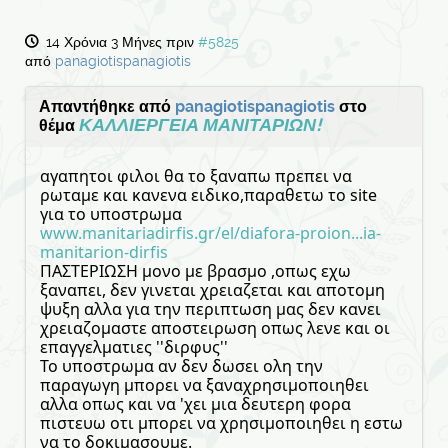
14 Χρόνια 3 Μήνες πριν
#5825
από
panagiotispanagiotis
Απαντήθηκε από
panagiotispanagiotis
στο
ΚΑΛΛΙΕΡΓΕΙΑ ΜΑΝΙΤΑΡΙΩΝ!
θέμα
αγαπητοι φιλοι θα το ξαναπω πρεπει να
ρωταμε και κανενα ειδικο,παραθετω το site
για το υποστρωμα
www.manitariadirfis.gr/el/diafora-proion...ia-
manitarion-dirfis
ΠΑΣΤΕΡΙΩΣΗ μονο με βρασμο ,οπως εχω
ξαναπει, δεν γινεται χρειαζεται και αποτομη
ψυξη αλλα για την περιπτωση μας δεν κανει
χρειαζομαστε αποστειρωση οπως λενε και οι
επαγγελματιες ''διρφυς''
Το υποστρωμα αν δεν δωσει ολη την
παραγωγη μπορει να ξαναχρησιμοποιηθει
αλλα οπως και να 'χει μια δευτερη φορα
πιστευω οτι μπορει να χρησιμοποιηθει η εστω
να το δοκιμασουμε.