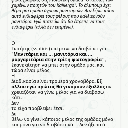
χαμένων ποιητών του Kalliergo". Το άλμπουμ έχει
θέμα μια ομάδα άγριων μανιταριών. Δεν ξέρω πόσο
αυτό ενδιαφέρει τους φίλους που καλλιεργούν
μανιτάρια. Εγώ πιστεύω ότι θα έπρεπε να τους
ενδιαφέρει (αλλά δεν επιμένω).
Ο
Σωτήτης (ssotiris) επέμεινε να διαβάσει για
"
Μανιτάρια και ... μανιτάρια και ...
μαργαριτάρια στην τρίτη φωτογραφία
" ,
έκανε αίτηση να μπει στην ομάδα μας, και
τώρα είναι μέλος.
Η
Διαδικασία είναι τρομερά χρονοβόρα.
Εξ
άλλου εγώ πρώτος θα γινόμουν έξαλλος
αν
χρειαζόταν να γίνω μέλος για να διαβάσω
κάτι.
Δεν
το είχα προβλέψει έτσι.
Δε
θέλω να γίνει κάποιος μέλος της ομάδας μόνο
και μόνο για να διαβάσει κάτι. Δεν ήξερα ότι